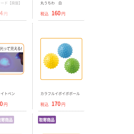
カード【廃盤】
丸うちわ 白
4
160
円
税込
円
ライトペン
カラフルイボイボボール
0
170
円
税込
円
取寄商品
取寄商品