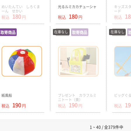
めいたんてい しろくま
光るルミカカチューシャ
キッズスタ
ーん せかい
ード
180
180
18
税込
円
税込
円
税込
取寄商品
在庫なし
在庫切
取寄商品
在庫なし
在庫切
紙風船
プレゼント カラフルミ
ビッグぐる
ニトート（黄）
190
190
19
税込
円
税込
円
税込
1 ~ 40 / 全379件中