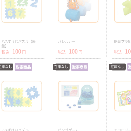
EVAすうじパズル【廃
バレルカー
脳育プラ組
盤】
100
100
10
税込
円
税込
円
税込
在庫なし
在庫切
取寄商品
在庫なし
在庫切
取寄商品
在庫なし
在庫切
EVAずけいパズル
ビンゴゲーム
エコロジ