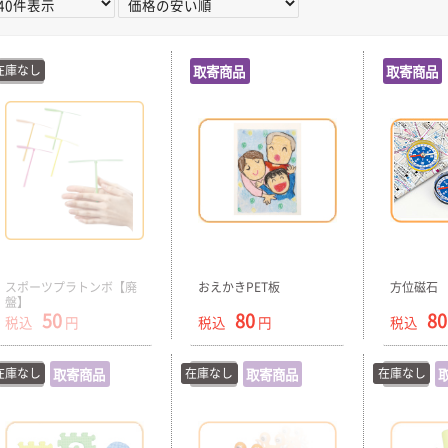
在庫なし
在庫切
取寄商品
取寄商品
スポーツプラトンボ【廃
おえかきPET板
方位磁石
盤】
50
80
80
税込
円
税込
円
税込
在庫なし
在庫切
取寄商品
在庫なし
在庫切
取寄商品
在庫なし
在庫切