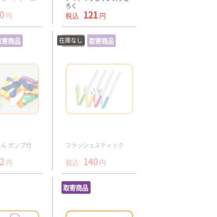
ろく
0
121
円
税込
円
取寄商品
在庫なし
在庫切
取寄商品
ん ポンプ付
フラッシュスティック
2
140
円
税込
円
取寄商品