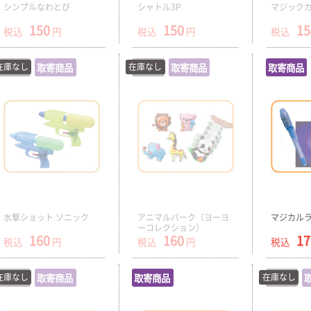
シンプルなわとび
シャトル3P
マジック
150
150
15
税込
円
税込
円
税込
在庫なし
在庫切
取寄商品
在庫なし
在庫切
取寄商品
取寄商品
水撃ショット ソニック
アニマルパーク（ヨーヨ
マジカル
ーコレクション）
160
160
17
税込
円
税込
円
税込
在庫なし
在庫切
取寄商品
取寄商品
在庫なし
在庫切