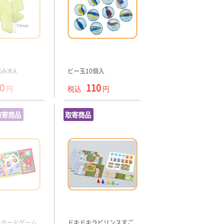
み木A
ビー玉10個入
0
110
円
税込
円
取寄商品
取寄商品
ーカードゲーム
ドキドキラビリンスすご