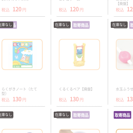
【廃盤】
120
120
12
税込
円
税込
円
税込
在庫なし
取寄商品
在庫なし
在庫切
取寄商品
在庫なし
在庫切
らくがきノート（たて
くるくるベア【廃盤】
水玉ふうせ
型）
130
130
13
税込
円
税込
円
税込
在庫なし
在庫切
在庫なし
在庫切
取寄商品
取寄商品