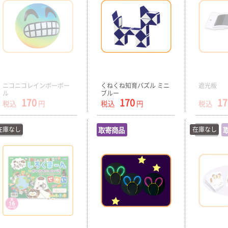
ニコニコレインボーボー
くねくね知育パズル ミニ
遮光板
ル
ブルー
170
170
17
税込
円
税込
円
税込
在庫なし
在庫切
取寄商品
在庫なし
在庫切