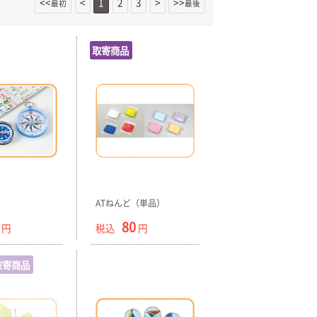
<<
<
1
2
3
>
>>
最初
最後
取寄商品
ATねんど（単品）
80
円
税込
円
取寄商品