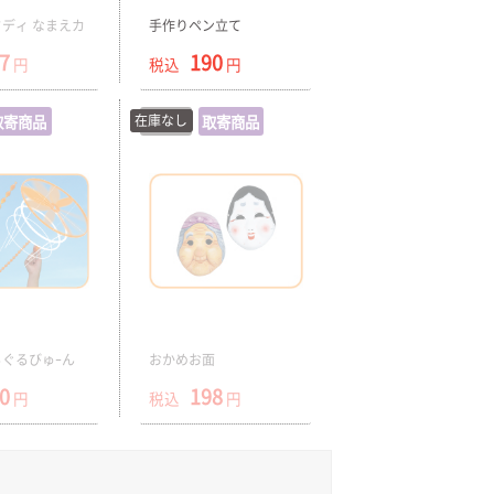
ディ なまえカ
手作りペン立て
7
190
円
税込
円
取寄商品
在庫なし
在庫切
取寄商品
ぐるびゅｰん
おかめお面
0
198
円
税込
円