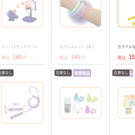
ミニバスケットボール
光ブレスレット 3本入
カラフル
140
140
15
税込
円
税込
円
税込
在庫なし
在庫切
在庫なし
在庫切
取寄商品
在庫なし
取寄商品