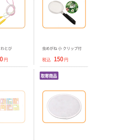
なわとび
虫めがね 小 クリップ付
0
150
円
税込
円
取寄商品