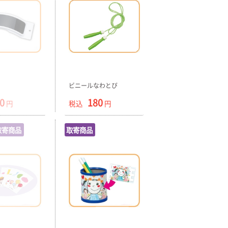
ビニールなわとび
0
180
円
税込
円
取寄商品
取寄商品