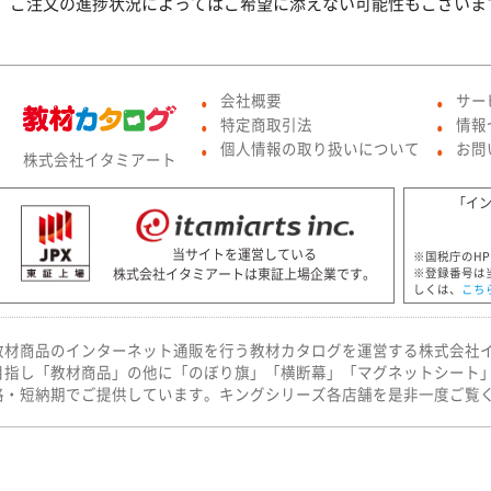
、ご注文の進捗状況によってはご希望に添えない可能性もございま
会社概要
サー
●
●
特定商取引法
情報
●
●
個人情報の取り扱いについて
お問
株式会社イタミアート
●
●
「イ
当サイトを運営している
※国税庁のH
株式会社イタミアートは東証上場企業です。
※登録番号は
しくは、
こち
教材商品のインターネット通販を行う教材カタログを運営する株式会社
目指し「教材商品」の他に「のぼり旗」「横断幕」「マグネットシート
格・短納期でご提供しています。キングシリーズ各店舗を是非一度ご覧