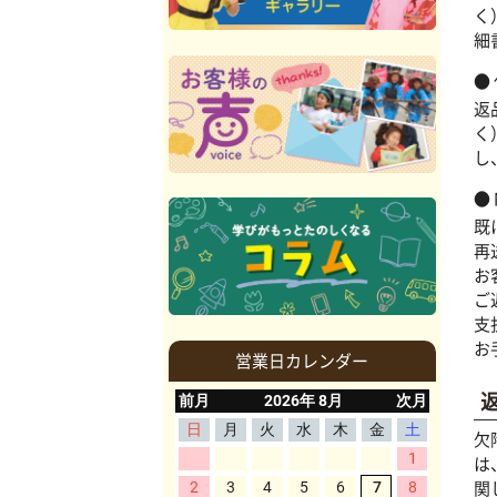
く
細
返
く
し
既
再
お
ご
支
お
営業日カレンダー
欠
は
関