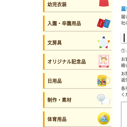
幼児衣装
届
届
社
入園・卒園用品
文房具
①
お
オリジナル記念品
絡
お
返
日用品
各
く
制作・素材
体育用品