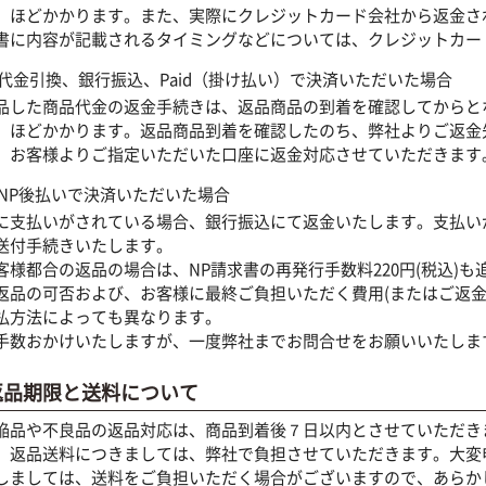
）ほどかかります。また、実際にクレジットカード会社から返金さ
書に内容が記載されるタイミングなどについては、クレジットカー
代金引換、銀行振込、Paid（掛け払い）で決済いただいた場合
品した商品代金の返金手続きは、返品商品の到着を確認してからと
）ほどかかります。返品商品到着を確認したのち、弊社よりご返金
、お客様よりご指定いただいた口座に返金対応させていただきます
NP後払いで決済いただいた場合
に支払いがされている場合、銀行振込にて返金いたします。支払い
送付手続きいたします。
客様都合の返品の場合は、NP請求書の再発行手数料220円(税込)
返品の可否および、お客様に最終ご負担いただく費用(またはご返金
払方法によっても異なります。
手数おかけいたしますが、一度弊社までお問合せをお願いいたしま
返品期限と送料について
陥品や不良品の返品対応は、商品到着後７日以内とさせていただき
、返品送料につきましては、弊社で負担させていただきます。大変
しましては、送料をご負担いただく場合がございますので、あらか