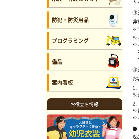
て
③
防犯・防災用品
弊
ま
プログラミング
備品
④
お
案内看板
1
2
お役立ち情報
返