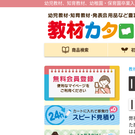
幼児教材、知育教材、幼稚園・保育園卒業入
商品検索
教
弊
た
は