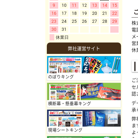
株
電話
メ
営
弊社運営サイト
休
のぼりキング
ご
セ
認
デ
横断幕・懸垂幕キング
承
弊
ま
現場シートキング
よ