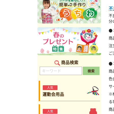
不
不
分
商
注
ご
商品検索
検索
商
色
サ
人気
運動会用品
※
る
商
人気