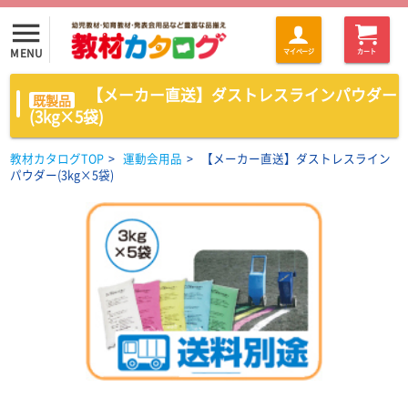
menu
MENU
マイページ
カート
【メーカー直送】ダストレスラインパウダー
既製品
(3kg×5袋)
教材カタログTOP
>
運動会用品
>
【メーカー直送】ダストレスライン
パウダー(3kg×5袋)