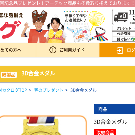
園記念品プレゼント！アーテック商品も多数取り揃えております
初めての方へ
ご利用ガイド
ロ
3D合金メダル
既製品
材カタログTOP
>
春のプレゼント
>
3D合金メダル
商品
3D合金メダル
取寄商品