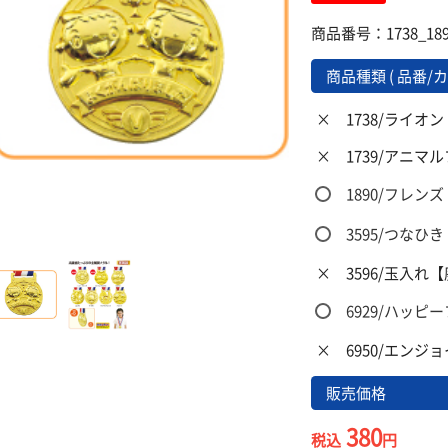
商品番号：1738_189
商品種類 ( 品番/カ
×
1738/ライオ
×
1739/アニマ
1890/フレンズ
3595/つなひき
×
3596/玉入れ
6929/ハッピ
×
6950/エンジ
販売価格
380
税込
円