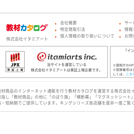
会社概要
サー
●
●
特定商取引法
情報
●
●
個人情報の取り扱いについて
お問
株式会社イタミアート
●
●
「イ
当サイトを運営している
※国税庁のH
株式会社イタミアートは東証上場企業です。
※登録番号は
しくは、
こち
教材商品のインターネット通販を行う教材カタログを運営する株式会社
目指し「教材商品」の他に「のぼり旗」「横断幕」「マグネットシート
格・短納期でご提供しています。キングシリーズ各店舗を是非一度ご覧