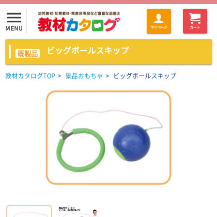
menu
MENU
マイページ
カート
ビッグボールスキップ
既製品
教材カタログTOP
>
景品おもちゃ
>
ビッグボールスキップ