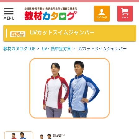
menu
MENU
マイページ
カート
UVカットスイムジャンパー
既製品
教材カタログTOP
>
UV・熱中症対策
>
UVカットスイムジャンパー