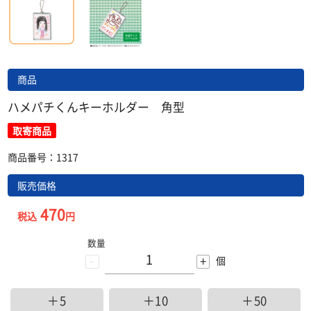
商品
ハメパチくんキーホルダー 角型
取寄商品
商品番号：1317
販売価格
470
税込
円
数量
-
+
個
＋5
＋10
＋50