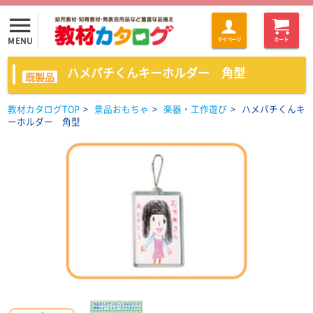
menu
MENU
マイページ
カート
ハメパチくんキーホルダー 角型
既製品
教材カタログTOP
>
景品おもちゃ
>
楽器・工作遊び
>
ハメパチくんキ
ーホルダー 角型