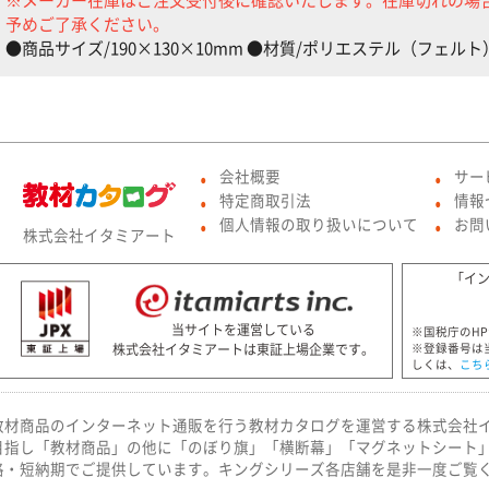
予めご了承ください。
●商品サイズ/190×130×10mm ●材質/ポリエステル（フェルト
会社概要
サー
●
●
特定商取引法
情報
●
●
個人情報の取り扱いについて
お問
株式会社イタミアート
●
●
「イ
当サイトを運営している
※国税庁のH
株式会社イタミアートは東証上場企業です。
※登録番号は
しくは、
こち
教材商品のインターネット通販を行う教材カタログを運営する株式会社
目指し「教材商品」の他に「のぼり旗」「横断幕」「マグネットシート
格・短納期でご提供しています。キングシリーズ各店舗を是非一度ご覧