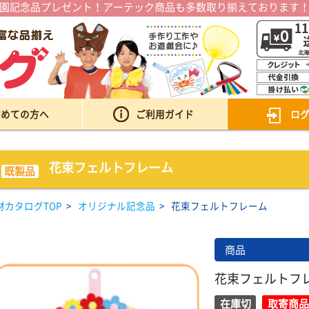
園記念品プレゼント！アーテック商品も多数取り揃えております
初めての方へ
ご利用ガイド
ロ
花束フェルトフレーム
既製品
材カタログTOP
>
オリジナル記念品
>
花束フェルトフレーム
商品
花束フェルトフ
在庫切
取寄商品