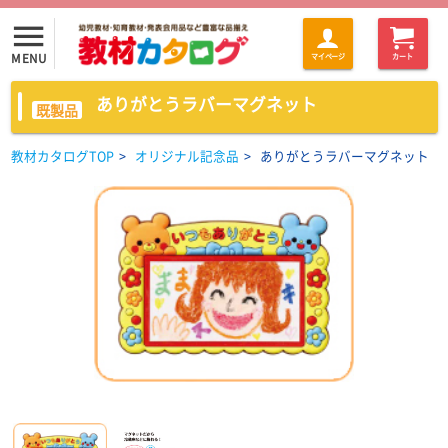
menu
MENU
マイページ
カート
ありがとうラバーマグネット
既製品
教材カタログTOP
>
オリジナル記念品
>
ありがとうラバーマグネット