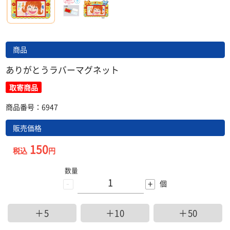
商品
ありがとうラバーマグネット
取寄商品
商品番号：6947
販売価格
150
税込
円
数量
-
+
個
＋5
＋10
＋50