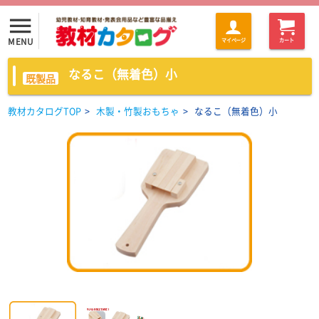
menu
MENU
マイページ
カート
なるこ（無着色）小
既製品
教材カタログTOP
>
木製・竹製おもちゃ
>
なるこ（無着色）小