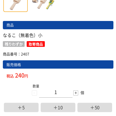
商品
なるこ（無着色）小
残りわずか
取寄商品
商品番号：2407
販売価格
240
税込
円
数量
-
+
個
＋5
＋10
＋50