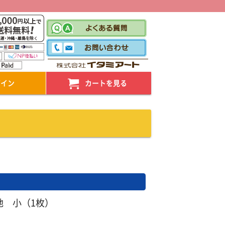
！
グイン
カートを見る
地 小（1枚）