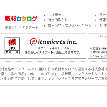
会社概要
サー
●
●
特定商取引法
情報
●
●
個人情報の取り扱いについて
お問
株式会社イタミアート
●
●
「イ
当サイトを運営している
※国税庁のH
株式会社イタミアートは東証上場企業です。
※登録番号は
しくは、
こち
教材商品のインターネット通販を行う教材カタログを運営する株式会社
目指し「教材商品」の他に「のぼり旗」「横断幕」「マグネットシート
格・短納期でご提供しています。キングシリーズ各店舗を是非一度ご覧