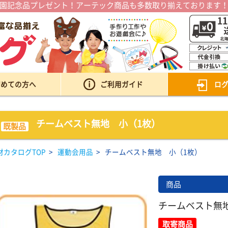
園記念品プレゼント！アーテック商品も多数取り揃えております
初めての方へ
ご利用ガイド
ロ
チームベスト無地 小（1枚）
既製品
材カタログTOP
>
運動会用品
>
チームベスト無地 小（1枚）
商品
チームベスト無
取寄商品