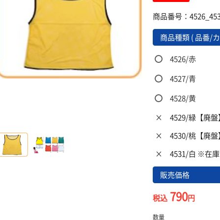
商品番号：4526_453
商品種類 ( 品番/カ
4526/赤
4527/青
4528/黄
×
4529/緑【廃
×
4530/桃【廃
×
4531/白 ※在
販売価格
790
税込
円
数量