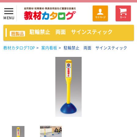
menu
MENU
マイページ
カート
駐輪禁止 両面 サインスティック
既製品
教材カタログTOP
>
案内看板
>
駐輪禁止 両面 サインスティック