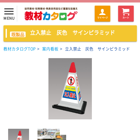
menu
MENU
マイページ
カート
立入禁止 灰色 サインピラミッド
既製品
教材カタログTOP
>
案内看板
>
立入禁止 灰色 サインピラミッド