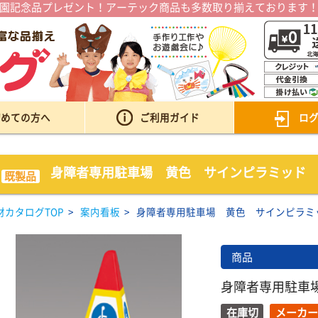
園記念品プレゼント！アーテック商品も多数取り揃えております
初めての方へ
ご利用ガイド
ロ
身障者専用駐車場 黄色 サインピラミッド
既製品
材カタログTOP
>
案内看板
>
身障者専用駐車場 黄色 サインピラミ
商品
身障者専用駐車
在庫切
メーカー