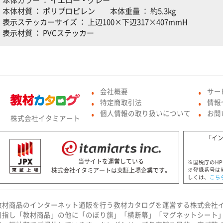
本体材質 ： ポリプロピレン 本体重量 ： 約5.3kg
表示ステッカーサイズ ： 上辺100×下辺317×407mmH
表示材質 ： PVCステッカー
会社概要
サー
●
●
特定商取引法
情報
●
●
個人情報の取り扱いについて
お問
株式会社イタミアート
●
●
「イ
当サイトを運営している
※国税庁のH
株式会社イタミアートは東証上場企業です。
※登録番号は
しくは、
こち
教材商品のインターネット通販を行う教材カタログを運営する株式会社
目指し「教材商品」の他に「のぼり旗」「横断幕」「マグネットシート