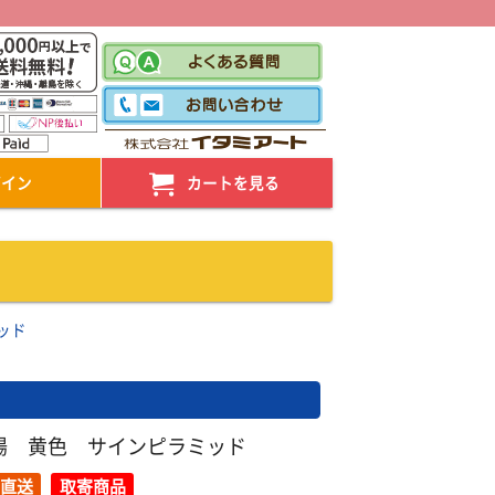
！
グイン
カートを見る
ッド
場 黄色 サインピラミッド
直送
取寄商品