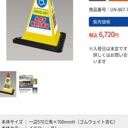
商品番号：UN-867-7
販売価格
6,720
税込
円
入荷日は未定です
詳しくはお問い合
いませ
本体サイズ ： 一辺570三角×700mmH（ゴムウェイト含む）
本体カラー ： イエロー・グレー