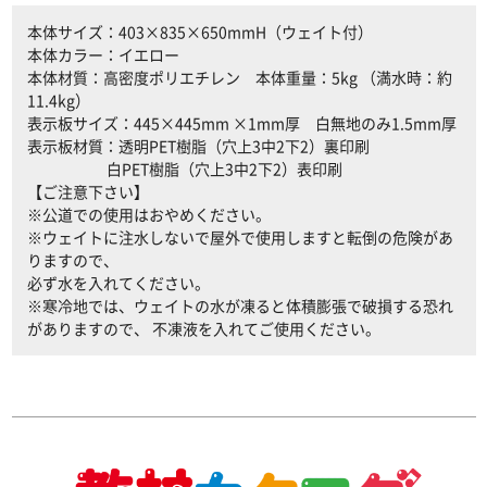
本体サイズ：403×835×650mmH（ウェイト付）
本体カラー：イエロー
本体材質：高密度ポリエチレン 本体重量：5kg （満水時：約
11.4kg）
表示板サイズ：445×445mm ×1mm厚 白無地のみ1.5mm厚
表示板材質：透明PET樹脂（穴上3中2下2）裏印刷
白PET樹脂（穴上3中2下2）表印刷
【ご注意下さい】
※公道での使用はおやめください。
※ウェイトに注水しないで屋外で使用しますと転倒の危険があ
りますので、
必ず水を入れてください。
※寒冷地では、ウェイトの水が凍ると体積膨張で破損する恐れ
がありますので、 不凍液を入れてご使用ください。