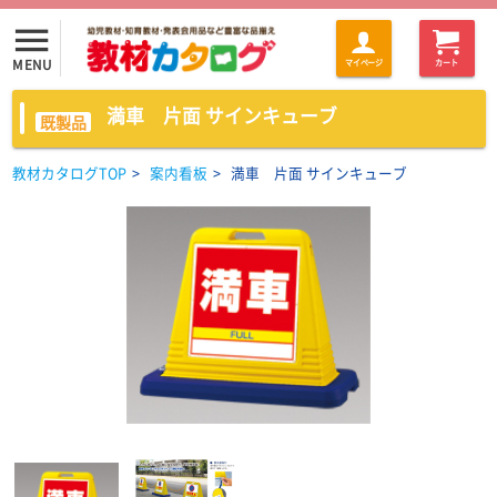
menu
MENU
マイページ
カート
満車 片面 サインキューブ
既製品
教材カタログTOP
>
案内看板
>
満車 片面 サインキューブ