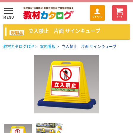
menu
MENU
マイページ
カート
立入禁止 片面 サインキューブ
既製品
教材カタログTOP
>
案内看板
>
立入禁止 片面 サインキューブ