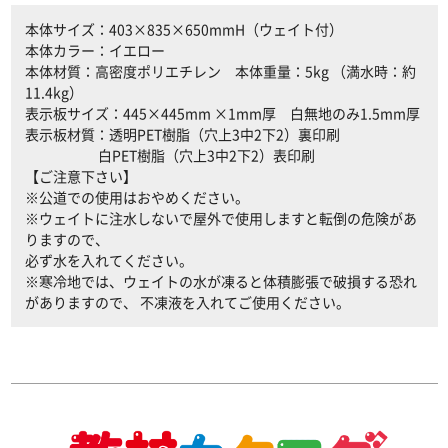
本体サイズ：403×835×650mmH（ウェイト付）
本体カラー：イエロー
本体材質：高密度ポリエチレン 本体重量：5kg （満水時：約
11.4kg）
表示板サイズ：445×445mm ×1mm厚 白無地のみ1.5mm厚
表示板材質：透明PET樹脂（穴上3中2下2）裏印刷
白PET樹脂（穴上3中2下2）表印刷
【ご注意下さい】
※公道での使用はおやめください。
※ウェイトに注水しないで屋外で使用しますと転倒の危険があ
りますので、
必ず水を入れてください。
※寒冷地では、ウェイトの水が凍ると体積膨張で破損する恐れ
がありますので、 不凍液を入れてご使用ください。