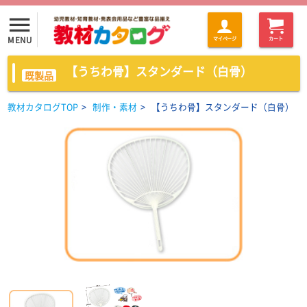
menu
MENU
マイページ
カート
【うちわ骨】スタンダード（白骨）
既製品
教材カタログTOP
>
制作・素材
>
【うちわ骨】スタンダード（白骨）