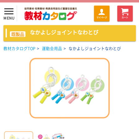
menu
MENU
マイページ
カート
なかよしジョイントなわとび
既製品
教材カタログTOP
>
運動会用品
>
なかよしジョイントなわとび