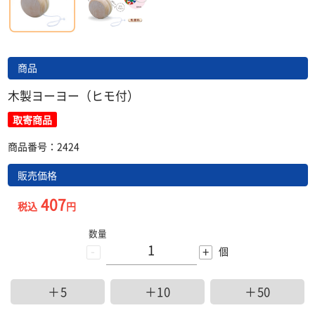
商品
木製ヨーヨー（ヒモ付）
取寄商品
商品番号：2424
販売価格
407
税込
円
数量
-
+
個
＋5
＋10
＋50