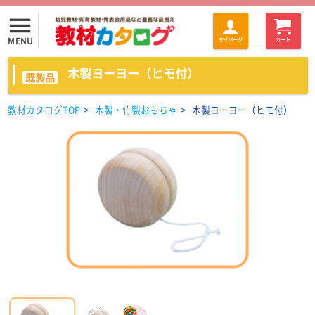
menu
MENU
マイページ
カート
木製ヨーヨー（ヒモ付）
既製品
教材カタログTOP
>
木製・竹製おもちゃ
>
木製ヨーヨー（ヒモ付）