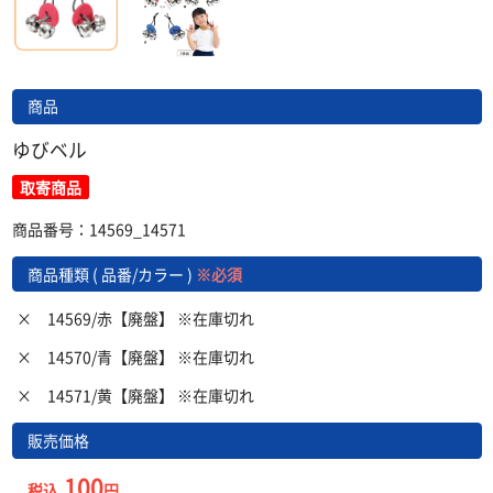
商品
ゆびベル
取寄商品
商品番号：14569_14571
商品種類 ( 品番/カラー )
※必須
×
14569/赤【廃盤】 ※在庫切れ
×
14570/青【廃盤】 ※在庫切れ
×
14571/黄【廃盤】 ※在庫切れ
販売価格
100
税込
円