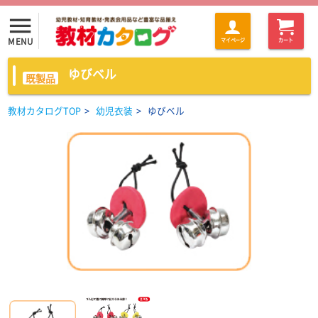
menu
MENU
マイページ
カート
ゆびベル
既製品
教材カタログTOP
>
幼児衣装
>
ゆびベル