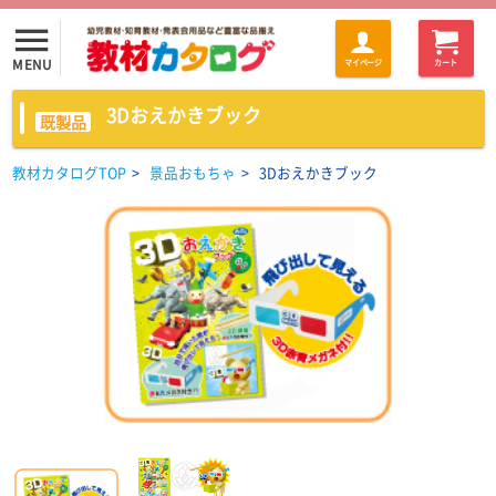
menu
MENU
マイページ
カート
3Dおえかきブック
既製品
教材カタログTOP
>
景品おもちゃ
>
3Dおえかきブック