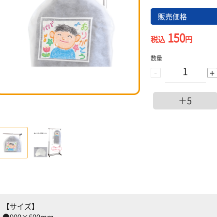
販売価格
150
税込
円
数量
-
+
＋5
【サイズ】
●900×600mm