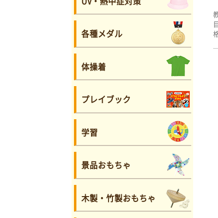
UV・熱中症対策
各種メダル
体操着
プレイブック
学習
景品おもちゃ
木製・竹製おもちゃ