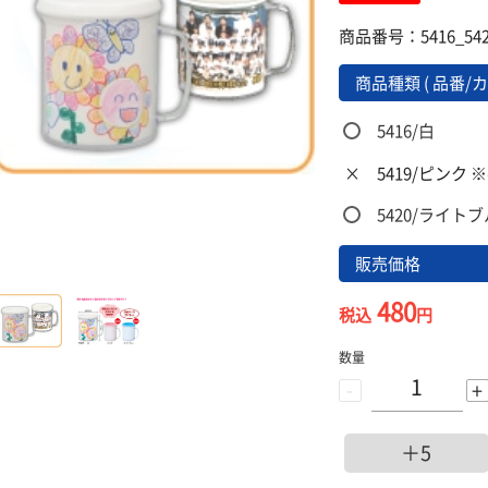
商品番号：5416_542
商品種類 ( 品番/カ
5416/白
×
5419/ピンク
5420/ライト
販売価格
480
税込
円
数量
-
+
＋5