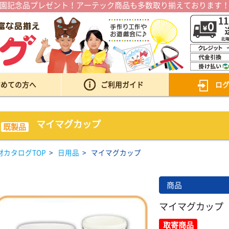
園記念品プレゼント！アーテック商品も多数取り揃えております
初めての方へ
ご利用ガイド
ロ
マイマグカップ
既製品
材カタログTOP
>
日用品
>
マイマグカップ
商品
マイマグカップ
取寄商品