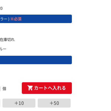
0
ラー )
※必須
 ※在庫切れ
ブルー
カートへ入れる
個
＋10
＋50