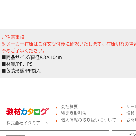
ご注意事項
※メーカー在庫はご注文受付後に確認いたします。在庫切れの場
予めご了承ください。
■商品サイズ/直径8.8×10cm
■材質/PP、PS
■包装形態/PP袋入
会社概要
サー
●
●
特定商取引法
情報
●
●
個人情報の取り扱いについて
お問
株式会社イタミアート
●
●
「イ