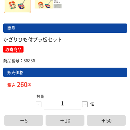
商品
かざりひも付プラ板セット
取寄商品
商品番号：56836
販売価格
260
税込
円
数量
-
+
個
＋5
＋10
＋50