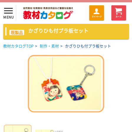
menu
MENU
マイページ
カート
かざりひも付プラ板セット
既製品
教材カタログTOP
>
制作・素材
>
かざりひも付プラ板セット