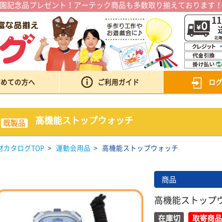
園記念品プレゼント！アーテック商品も多数取り揃えております
初めての方へ
ご利用ガイド
ロ
高機能ストップウォッチ
既製品
材カタログTOP
>
運動会用品
>
高機能ストップウォッチ
商品
高機能ストップ
在庫切
取寄商品