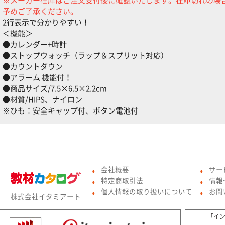
予めご了承ください。
2行表示で分かりやすい！
＜機能＞
●カレンダー+時計
●ストップウォッチ（ラップ＆スプリット対応）
●カウントダウン
●アラーム 機能付！
●商品サイズ/7.5×6.5×2.2cm
●材質/HIPS、ナイロン
※ひも：安全キャップ付、ボタン電池付
会社概要
サー
●
●
特定商取引法
情報
●
●
個人情報の取り扱いについて
お問
株式会社イタミアート
●
●
「イ