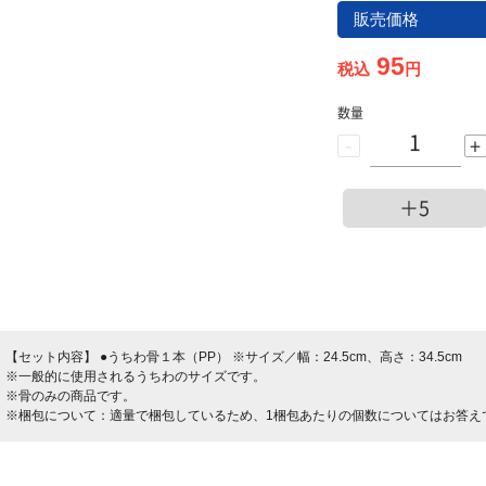
販売価格
95
税込
円
数量
-
+
＋5
【セット内容】
●うちわ骨１本（PP） ※サイズ／幅：24.5cm、高さ：34.5cm
※一般的に使用されるうちわのサイズです。
※骨のみの商品です。
※梱包について：適量で梱包しているため、1梱包あたりの個数についてはお答え