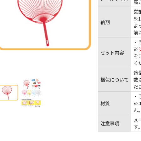
高さ
営
※
納期
よ
前
・
※
セット内容
を
く
適
梱包について
数
だ
・
材質
※
ん
メ
注意事項
す