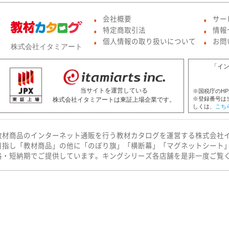
会社概要
サー
●
●
特定商取引法
情報
●
●
個人情報の取り扱いについて
お問
●
●
株式会社イタミアート
「イ
当サイトを運営している
※国税庁のH
※登録番号は
株式会社イタミアートは東証上場企業です。
しくは、
こち
教材商品のインターネット通販を行う教材カタログを運営する株式会社
目指し「教材商品」の他に「のぼり旗」「横断幕」「マグネットシート
格・短納期でご提供しています。キングシリーズ各店舗を是非一度ご覧