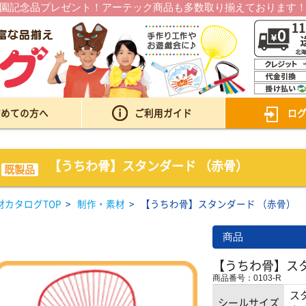
園記念品プレゼント！アーテック商品も多数取り揃えております
初めての方へ
ご利用ガイド
ロ
【うちわ骨】スタンダード （赤骨）
既製品
材カタログTOP
>
制作・素材
>
【うちわ骨】スタンダード （赤骨）
商品
【うちわ骨】ス
商品番号：0103-R
ス
シールサイズ