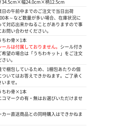
34.5cm×幅24.0cm×柄12.5cm
業日の午前中までのご注文で当日出荷
100本～など数量が多い場合、在庫状況に
って対応出来かねることがありますので事
にお問い合わせください。
うちわ骨×1本
シールは付属しておりません。
シール付き
ご希望の場合は「うちわキット」をご注文
ださい。
量で梱包しているため、1梱包あたりの個
についてはお答えできかねます。ご了承く
さいませ。
うちわ骨×1本
エコマークの有・無はお選びいただけませ
。
ーカー直送商品との同時購入はできかねま
。