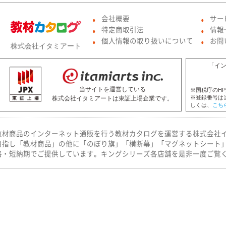
会社概要
サー
●
●
特定商取引法
情報
●
●
個人情報の取り扱いについて
お問
●
●
株式会社イタミアート
「イ
当サイトを運営している
※国税庁のH
※登録番号は
株式会社イタミアートは東証上場企業です。
しくは、
こち
教材商品のインターネット通販を行う教材カタログを運営する株式会社
目指し「教材商品」の他に「のぼり旗」「横断幕」「マグネットシート
格・短納期でご提供しています。キングシリーズ各店舗を是非一度ご覧