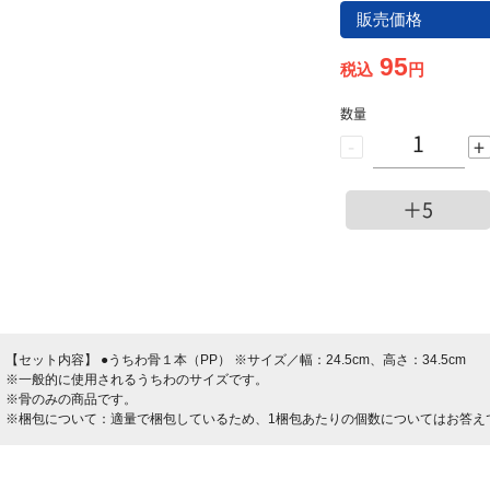
販売価格
95
税込
円
数量
-
+
＋5
【セット内容】
●うちわ骨１本（PP） ※サイズ／幅：24.5cm、高さ：34.5cm
※一般的に使用されるうちわのサイズです。
※骨のみの商品です。
※梱包について：適量で梱包しているため、1梱包あたりの個数についてはお答え