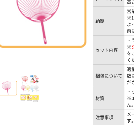
高さ
営
※
納期
よ
前
・
※
セット内容
を
く
適
梱包について
数
だ
・
材質
※
ん
メ
注意事項
す