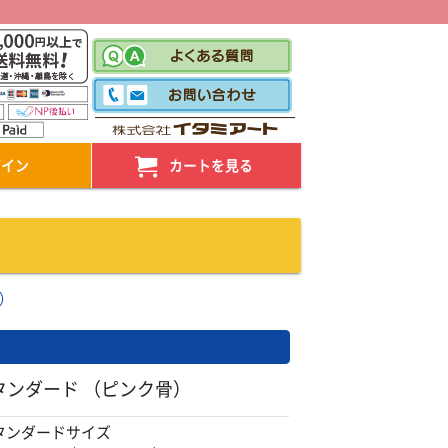
！
グイン
カートを見る
）
タンダード （ピンク骨）
タンダードサイズ