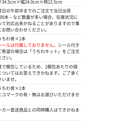
34.5cm×幅24.0cm×柄12.5cm
業日の午前中までのご注文で当日出荷
100本～など数量が多い場合、在庫状況に
って対応出来かねることがありますので事
にお問い合わせください。
うちわ骨×1本
シールは付属しておりません。
シール付き
ご希望の場合は「うちわキット」をご注文
ださい。
量で梱包しているため、1梱包あたりの個
についてはお答えできかねます。ご了承く
さいませ。
うちわ骨×1本
エコマークの有・無はお選びいただけませ
。
ーカー直送商品との同時購入はできかねま
。