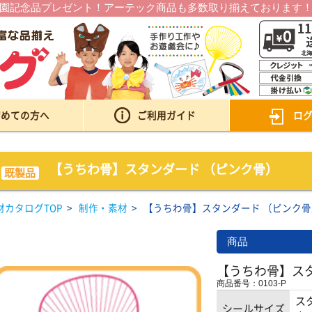
園記念品プレゼント！アーテック商品も多数取り揃えております
初めての方へ
ご利用ガイド
ロ
【うちわ骨】スタンダード （ピンク骨）
既製品
材カタログTOP
>
制作・素材
>
【うちわ骨】スタンダード （ピンク骨
商品
【うちわ骨】ス
商品番号：0103-P
ス
シールサイズ